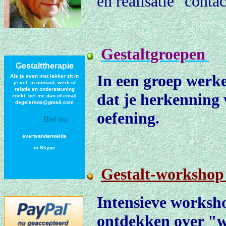
en realisatie "conta
Gestalt
groepen
Gestalttherapie
In een groep werk
Als je even niet lekker zit in
je vel, in contact, werk of
relatie en ondersteuning
dat je herkenning 
zoek
t, bel me dan of email
degeleroos@gmail.com
oefening.
Bel nu
evertvanderweide
in Skype
Gestalt-workshop
Intensieve worksh
ontdekken over "wi