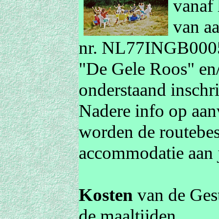
vanaf
van a
nr.
NL77INGB000
"De Gele Roos" en/
onderstaand inschri
Nadere info op aan
worden de routebes
accommodatie aan 
Kosten
van de Gest
de maaltijden.