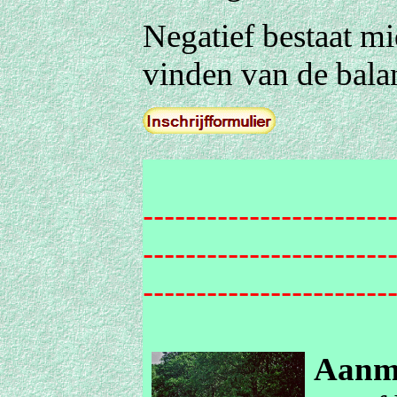
Negatief bestaat mid
vinden van de balans
-----------------------
-----------------------
-----------------------
Aanm