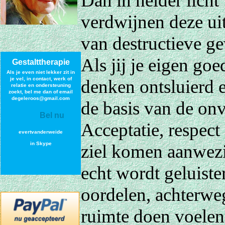
Dan in helder licht
verdwijnen deze uit
van destructieve ge
Als jij je eigen go
Gestalttherapie
Als je even niet lekker zit in
je vel, in contact, werk of
denken ontsluierd en
relatie en ondersteuning
zoek
t, bel me dan of email
degeleroos@gmail.com
de basis van de onv
Bel nu
Acceptatie, respect
evertvanderweide
in Skype
ziel komen aanwezi
echt wordt geluister
oordelen, achterwe
ruimte doen voelen 